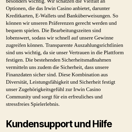
besonders wichtig. Wir schätzen die Vielfalt an
Optionen, die das Irwin Casino anbietet, darunter
Kreditkarten, E-Wallets und Banküberweisungen. So
können wir unseren Präferenzen gerecht werden und
bequem spielen. Die Bearbeitungszeiten sind
lobenswert, sodass wir schnell auf unsere Gewinne
zugreifen können. Transparente Auszahlungsrichtlinien
sind uns wichtig, da sie unser Vertrauen in die Plattform
festigen. Die bestehenden Sicherheitsmaßnahmen
vermitteln uns zudem die Sicherheit, dass unsere
Finanzdaten sicher sind. Diese Kombination aus
Diversität, Leistungsfähigkeit und Sicherheit festigt
unser Zugehörigkeitsgefühl zur Irwin Casino
Community und sorgt für ein erfreuliches und
stressfreies Spielerlebnis.
Kundensupport und Hilfe