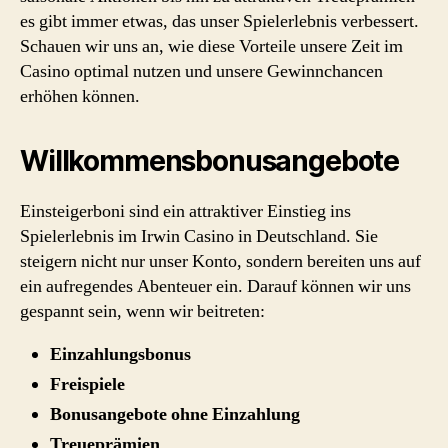
es gibt immer etwas, das unser Spielerlebnis verbessert.
Schauen wir uns an, wie diese Vorteile unsere Zeit im
Casino optimal nutzen und unsere Gewinnchancen
erhöhen können.
Willkommensbonusangebote
Einsteigerboni sind ein attraktiver Einstieg ins
Spielerlebnis im Irwin Casino in Deutschland. Sie
steigern nicht nur unser Konto, sondern bereiten uns auf
ein aufregendes Abenteuer ein. Darauf können wir uns
gespannt sein, wenn wir beitreten:
Einzahlungsbonus
Freispiele
Bonusangebote ohne Einzahlung
Treueprämien