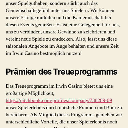
unser Spielguthaben, sondern stärkt auch das
Gemeinschaftsgefühl unter uns Spielern. Wir können
unsere Erfolge mitteilen und die Kameradschaft bei
diesen Events genießen. Es ist eine Gelegenheit für uns,
uns zu verbinden, unsere Gewinne zu zelebrieren und
vereint neue Spiele zu entdecken. Also, lasst uns diese
saisonalen Angebote im Auge behalten und unsere Zeit
im Irwin Casino bestmöglich nutzen!
Prämien des Treueprogramms
Das Treueprogramm im Irwin Casino bietet uns eine
großartige Möglichkeit,
https://pitchbook.com/profiles/company/738289-09
unser Spielerlebnis durch nützliche Prämien und Boni zu
bereichern. Als Mitglied dieses Programms genießen wir
unterschiedliche Vorteile, die unser Spielerlebnis noch