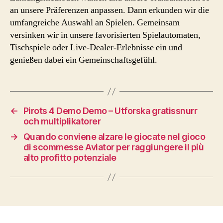
an unsere Präferenzen anpassen. Dann erkunden wir die
umfangreiche Auswahl an Spielen. Gemeinsam
versinken wir in unsere favorisierten Spielautomaten,
Tischspiele oder Live-Dealer-Erlebnisse ein und
genießen dabei ein Gemeinschaftsgefühl.
←
Pirots 4 Demo Demo – Utforska gratissnurr
och multiplikatorer
→
Quando conviene alzare le giocate nel gioco
di scommesse Aviator per raggiungere il più
alto profitto potenziale