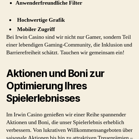
Anwenderfreundliche Filter
Hochwertige Grafik
Mobiler Zugriff
Bei Irwin Casino sind wir nicht nur Gamer, sondern Teil
einer lebendigen Gaming-Community, die Inklusion und
Barrierefreiheit schätzt. Tauchen wir gemeinsam ein!
Aktionen und Boni zur
Optimierung Ihres
Spielerlebnisses
Im Irwin Casino genießen wir einer Reihe spannender
Aktionen und Boni, die unser Spielerlebnis erheblich
verbessern. Von lukrativen Willkommensangeboten über
saisonale Aktionen bis hin zu attraktiven Treueprämien –