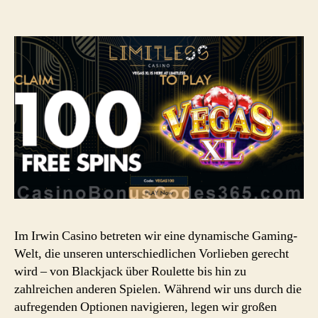
Im Irwin Casino betreten wir eine dynamische Gaming-
Welt, die unseren unterschiedlichen Vorlieben gerecht
wird – von Blackjack über Roulette bis hin zu
zahlreichen anderen Spielen. Während wir uns durch die
aufregenden Optionen navigieren, legen wir großen