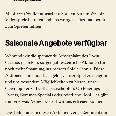
Mit diesen Willkommensboni können wir die Welt der
Videospiele betreten und uns wertgeschätzt und bereit
zum Spielen fühlen!
Saisonale Angebote verfügbar
Während wir die spannende Atmosphäre des Irwin
Casinos genießen, sorgen jahreszeitliche Aktionen für
noch mehr Spannung in unserem Spielerlebnis. Diese
Aktionen sind darauf ausgelegt, unser Spiel zu steigern
und uns besondere Möglichkeiten zu bieten, unser
Gewinnpotenzial voll auszuschöpfen. Ob Feiertags-
Events, Sommer-Specials oder feierliche Boni – es gibt
immer etwas Neues, worauf wir uns erfreuen können.
Die Teilnahme an diesen Aktionen vergrößert nicht nur