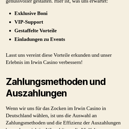
genussvoller gestalten. Hier ist, was uns erwartet:
Exklusive Boni
VIP-Support
Gestaffelte Vorteile
Einladungen zu Events
Lasst uns vereint diese Vorteile erkunden und unser
Erlebnis im Irwin Casino verbessern!
Zahlungsmethoden und
Auszahlungen
Wenn wir uns für das Zocken im Irwin Casino in
Deutschland wählen, ist uns die Auswahl an
Zahlungsmethoden und die Effizienz der Auszahlungen