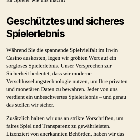
für Spieler wie uns macht!
Geschütztes und sicheres
Spielerlebnis
Während Sie die spannende Spielvielfalt im Irwin
Casino auskosten, legen wir größten Wert auf ein
sorgloses Spielerlebnis. Unser Versprechen zur
Sicherheit bedeutet, dass wir moderne
Verschlüsselungstechnologie nutzen, um Ihre privaten
und monetären Daten zu bewahren. Jeder von uns
verdient ein unbeschwertes Spielerlebnis – und genau
das stellen wir sicher.
Zusätzlich halten wir uns an strikte Vorschriften, um
faires Spiel und Transparenz zu gewährleisten.
Lizenziert von anerkannten Behörden, haben wir das